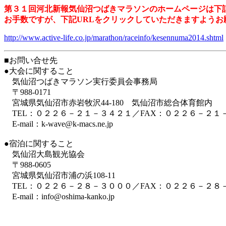
第３１回河北新報気仙沼つばきマラソンのホームページは下記
お手数ですが、下記URLをクリックしていただきますようお
http://www.active-life.co.jp/marathon/raceinfo/kesennuma2014.shtml
■お問い合せ先
●大会に関すること
気仙沼つばきマラソン実行委員会事務局
〒988-0171
宮城県気仙沼市赤岩牧沢44-180 気仙沼市総合体育館内
TEL：０２２６－２１－３４２１／FAX：０２２６－２１
E-mail：k-wave@k-macs.ne.jp
●宿泊に関すること
気仙沼大島観光協会
〒988-0605
宮城県気仙沼市浦の浜108-11
TEL：０２２６－２８－３０００／FAX：０２２６－２８
E-mail：info@oshima-kanko.jp